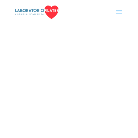
SLOW
PILATES
;
Esercizi modificati per sentirti a
tuo agio e assaporare il
movimento.