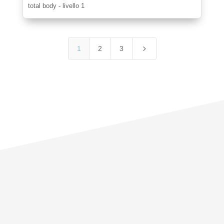
total body - livello 1
5
1
2
3