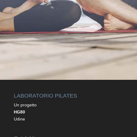
=
7 + 1
INVIA
LABORATORIO PILATES
Un progetto
HG80
Udine