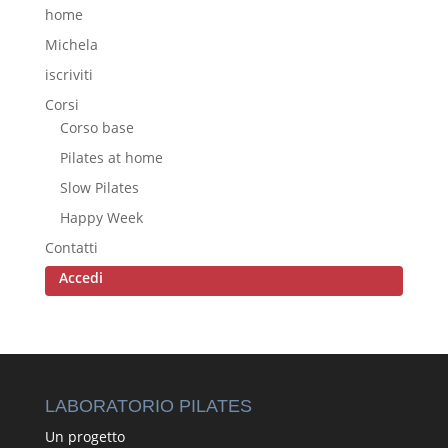
home
Michela
iscriviti
Corsi
Corso base
Pilates at home
Slow Pilates
Happy Week
Contatti
Accedi
LABORATORIO PILATES
Un progetto