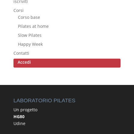
iscriviti
Corsi
Corso base
Pilates at home
Slow Pilates
Happy Week
Contatti
Accedi
LABORATORIO PILATES
Un progetto
HG80
Udine