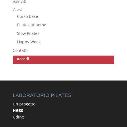
iscriviti
Corsi
Corso base
Pilates at home
Slow Pilates
Happy Week
Contatti
Accedi
LABORATORIO PILATES
Un progetto
HG80
Udine