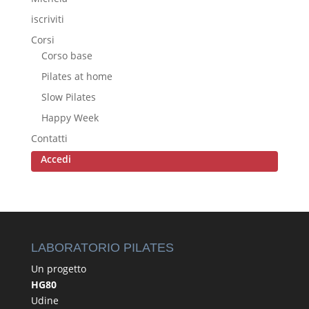
iscriviti
Corsi
Corso base
Pilates at home
Slow Pilates
Happy Week
Contatti
Accedi
LABORATORIO PILATES
Un progetto
HG80
Udine