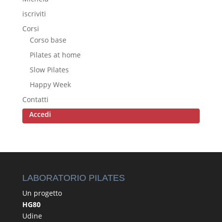
iscriviti
Corsi
Corso base
Pilates at home
Slow Pilates
Happy Week
Contatti
Accedi
LABORATORIO PILATES
Un progetto
HG80
Udine