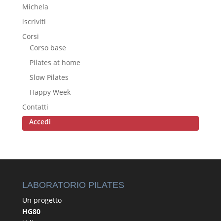
Michela
iscriviti
Corsi
Corso base
Pilates at home
Slow Pilates
Happy Week
Contatti
Accedi
LABORATORIO PILATES
Un progetto
HG80