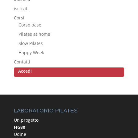
iscriviti
Corsi
Corso base
Pilates at home
Slow Pilates
Happy Week
Contatti
Accedi
LABORATORIO PILATES
Un progetto
HG80
Udine