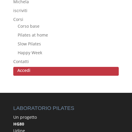
Michela
iscriviti
Corsi
Corso base
Pilates at home
Slow Pilates
Happy Week
Contatti
Accedi
LABORATORIO PILATES
Un progetto
HG80
Udine