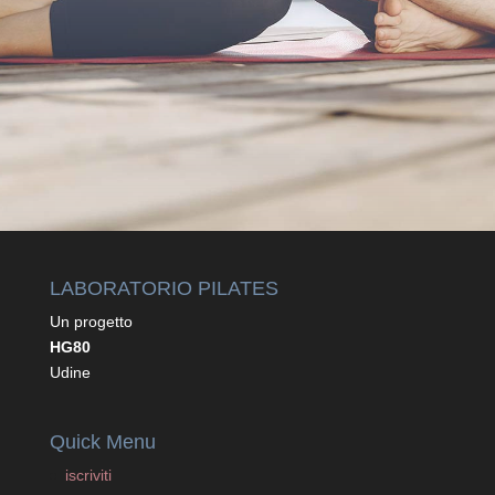
=
7 + 13
INVIA
LABORATORIO PILATES
Un progetto
HG80
Udine
Quick Menu
iscriviti