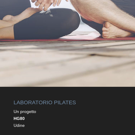
=
12 + 14
INVIA
LABORATORIO PILATES
Un progetto
HG80
Udine