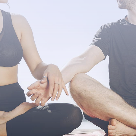
=
9 + 14