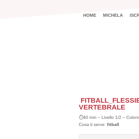
HOME
MICHELA
ISCR
FITBALL_FLESSIB
VERTEBRALE
⏱40 min –
Livello 1/2 – Colon
Cosa ti serve:
fitball